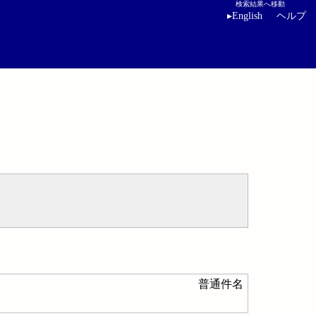
検索結果へ移動
▸
English
ヘルプ
普通件名