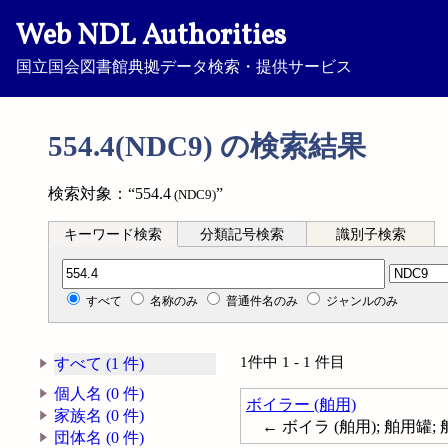
Web NDL Authorities
国立国会図書館典拠データ検索・提供サービス
554.4(NDC9) の検索結果
検索対象：“554.4
”
(NDC9)
キーワード検索
分類記号検索
識別子検索
分類記号検索
すべて
名称のみ
普通件名のみ
ジャンルのみ
1件中 1 - 1 件目
すべて (1 件)
個人名 (0 件)
ボイラー (舶用)
家族名 (0 件)
← ボイラ (舶用); 舶用罐; 舶用汽罐
団体名 (0 件)