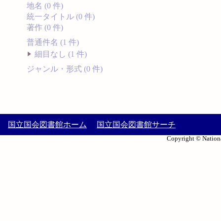
地名 (0 件)
統一タイトル (0 件)
著作 (0 件)
普通件名 (1 件)
細目なし (1 件)
ジャンル・形式 (0 件)
国立国会図書館ホーム
国立国会図書館サーチ
Copyright © Nationa