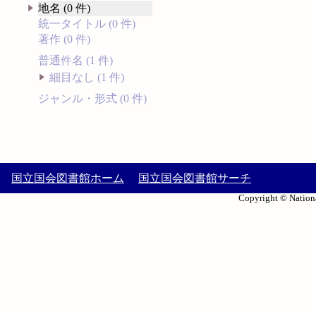
地名 (0 件)
統一タイトル (0 件)
著作 (0 件)
普通件名 (1 件)
細目なし (1 件)
ジャンル・形式 (0 件)
国立国会図書館ホーム
国立国会図書館サーチ
Copyright © Nationa