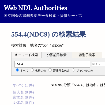
Web NDL Authorities
国立国会図書館典拠データ検索・提供サービス
554.4(NDC9) の検索結果
検索対象：地名の“554.4
”
(NDC9)
キーワード検索
分類記号検索
識別子検索
分類記号検索
すべて
名称のみ
普通件名のみ
ジャンルのみ
NDC9の分類「554.4」は地名
すべて (1 件)
個人名 (0 件)
家族名 (0 件)
団体名 (0 件)