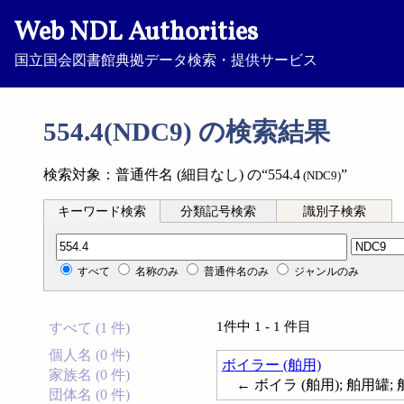
Web NDL Authorities
国立国会図書館典拠データ検索・提供サービス
554.4(NDC9) の検索結果
検索対象：普通件名 (細目なし) の“554.4
”
(NDC9)
キーワード検索
分類記号検索
識別子検索
分類記号検索
すべて
名称のみ
普通件名のみ
ジャンルのみ
1件中 1 - 1 件目
すべて (1 件)
個人名 (0 件)
ボイラー (舶用)
家族名 (0 件)
← ボイラ (舶用); 舶用罐; 舶用汽罐
団体名 (0 件)