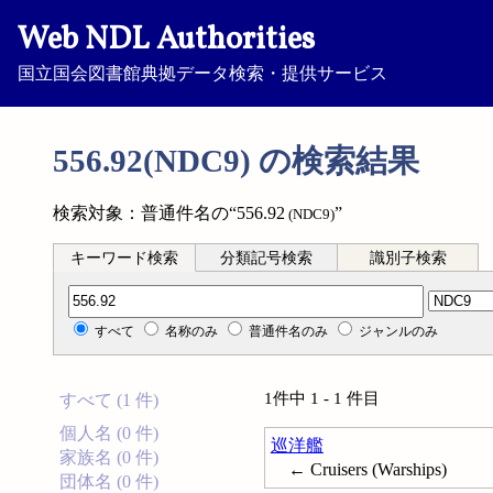
Web NDL Authorities
国立国会図書館典拠データ検索・提供サービス
556.92(NDC9) の検索結果
検索対象：普通件名の“556.92
”
(NDC9)
キーワード検索
分類記号検索
識別子検索
分類記号検索
すべて
名称のみ
普通件名のみ
ジャンルのみ
1件中 1 - 1 件目
すべて (1 件)
個人名 (0 件)
巡洋艦
家族名 (0 件)
← Cruisers (Warships)
団体名 (0 件)