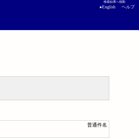
検索結果へ移動
▸
English
ヘルプ
普通件名