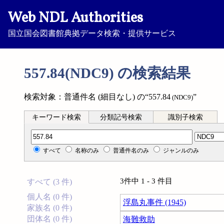
Web NDL Authorities
国立国会図書館典拠データ検索・提供サービス
557.84(NDC9) の検索結果
検索対象：普通件名 (細目なし) の“557.84
”
(NDC9)
キーワード検索
分類記号検索
識別子検索
分類記号検索
すべて
名称のみ
普通件名のみ
ジャンルのみ
3件中 1 - 3 件目
すべて (3 件)
個人名 (0 件)
浮島丸事件 (1945)
家族名 (0 件)
団体名 (0 件)
海難救助