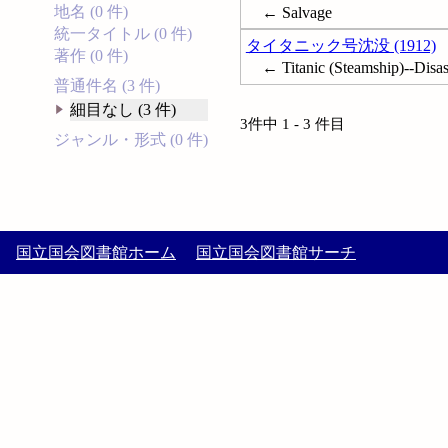
地名 (0 件)
← Salvage
統一タイトル (0 件)
タイタニック号沈没 (1912)
著作 (0 件)
← Titanic (Steamship)--Disa
普通件名 (3 件)
細目なし (3 件)
3件中 1 - 3 件目
ジャンル・形式 (0 件)
国立国会図書館ホーム
国立国会図書館サーチ