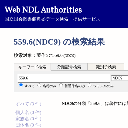
Web NDL Authorities
国立国会図書館典拠データ検索・提供サービス
559.6(NDC9) の検索結果
検索対象：著作の“559.6
”
(NDC9)
キーワード検索
分類記号検索
識別子検索
分類記号検索
すべて
名称のみ
普通件名のみ
ジャンルのみ
NDC9の分類「559.6」は著作
すべて (3 件)
個人名 (0 件)
家族名 (0 件)
団体名 (0 件)