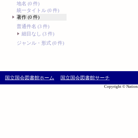
地名 (0 件)
統一タイトル (0 件)
著作 (0 件)
普通件名 (3 件)
細目なし (3 件)
ジャンル・形式 (0 件)
国立国会図書館ホーム
国立国会図書館サーチ
Copyright © Nationa