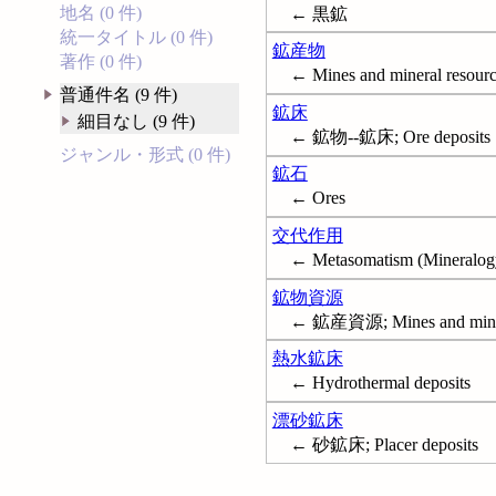
地名 (0 件)
← 黒鉱
統一タイトル (0 件)
鉱産物
著作 (0 件)
← Mines and mineral resour
普通件名 (9 件)
鉱床
細目なし (9 件)
← 鉱物--鉱床; Ore deposits
ジャンル・形式 (0 件)
鉱石
← Ores
交代作用
← Metasomatism (Mineralog
鉱物資源
← 鉱産資源; Mines and miner
熱水鉱床
← Hydrothermal deposits
漂砂鉱床
← 砂鉱床; Placer deposits