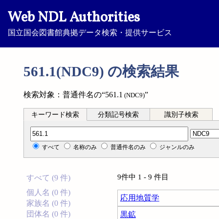
Web NDL Authorities
国立国会図書館典拠データ検索・提供サービス
561.1(NDC9) の検索結果
検索対象：普通件名の“561.1
”
(NDC9)
キーワード検索
分類記号検索
識別子検索
分類記号検索
すべて
名称のみ
普通件名のみ
ジャンルのみ
9件中 1 - 9 件目
すべて (9 件)
個人名 (0 件)
応用地質学
家族名 (0 件)
団体名 (0 件)
黒鉱