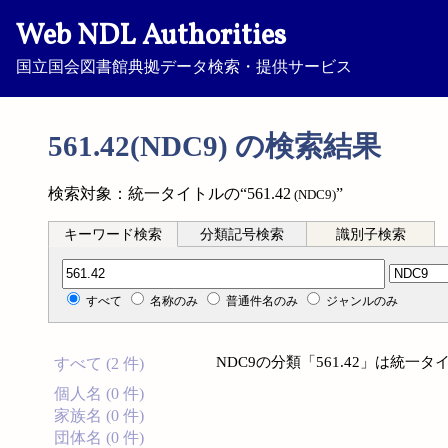
Web NDL Authorities
国立国会図書館典拠データ検索・提供サービス
561.42(NDC9) の検索結果
検索対象：統一タイトルの“561.42
”
(NDC9)
キーワード検索
分類記号検索
識別子検索
分類記号検索
すべて
名称のみ
普通件名のみ
ジャンルのみ
NDC9の分類「561.42」は統
すべて (2 件)
個人名 (0 件)
家族名 (0 件)
団体名 (0 件)