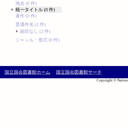
地名 (0 件)
統一タイトル (0 件)
著作 (0 件)
普通件名 (2 件)
細目なし (2 件)
ジャンル・形式 (0 件)
国立国会図書館ホーム
国立国会図書館サーチ
Copyright © Nationa