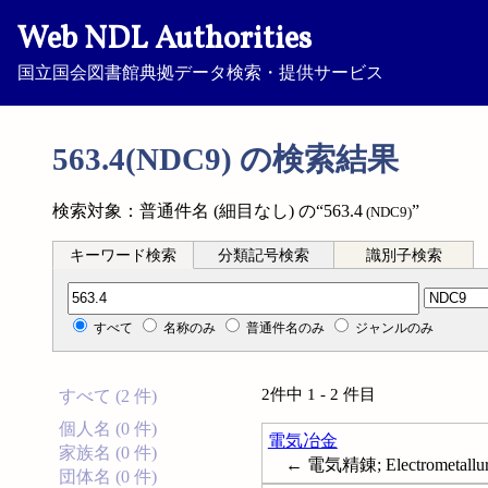
Web NDL Authorities
国立国会図書館典拠データ検索・提供サービス
563.4(NDC9) の検索結果
検索対象：普通件名 (細目なし) の“563.4
”
(NDC9)
キーワード検索
分類記号検索
識別子検索
分類記号検索
すべて
名称のみ
普通件名のみ
ジャンルのみ
2件中 1 - 2 件目
すべて (2 件)
個人名 (0 件)
電気冶金
家族名 (0 件)
← 電気精錬; Electrometallu
団体名 (0 件)