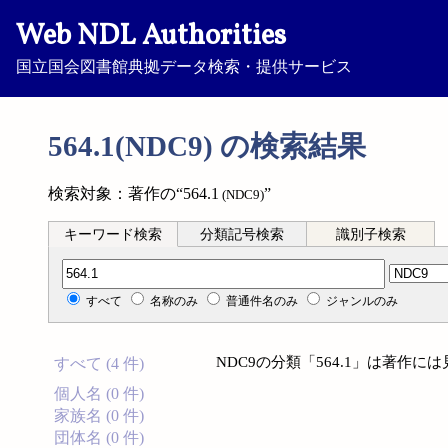
Web NDL Authorities
国立国会図書館典拠データ検索・提供サービス
564.1(NDC9) の検索結果
検索対象：著作の“564.1
”
(NDC9)
キーワード検索
分類記号検索
識別子検索
分類記号検索
すべて
名称のみ
普通件名のみ
ジャンルのみ
NDC9の分類「564.1」は著作
すべて (4 件)
個人名 (0 件)
家族名 (0 件)
団体名 (0 件)