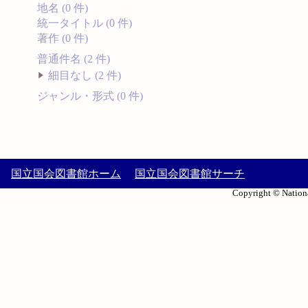
地名 (0 件)
統一タイトル (0 件)
著作 (0 件)
普通件名 (2 件)
細目なし (2 件)
ジャンル・形式 (0 件)
国立国会図書館ホーム
国立国会図書館サーチ
Copyright © Nationa