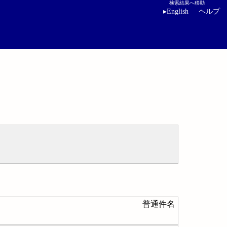
検索結果へ移動
▸
English
ヘルプ
普通件名