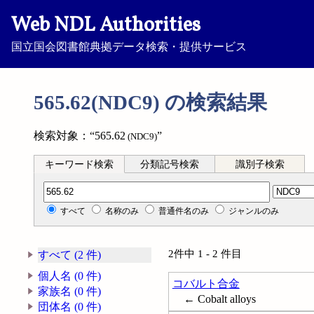
Web NDL Authorities
国立国会図書館典拠データ検索・提供サービス
565.62(NDC9) の検索結果
検索対象：“565.62
”
(NDC9)
キーワード検索
分類記号検索
識別子検索
分類記号検索
すべて
名称のみ
普通件名のみ
ジャンルのみ
2件中 1 - 2 件目
すべて (2 件)
個人名 (0 件)
コバルト合金
家族名 (0 件)
← Cobalt alloys
団体名 (0 件)