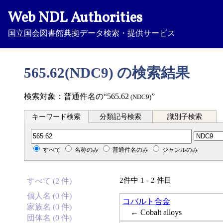
Web NDL Authorities
国立国会図書館典拠データ検索・提供サービス
565.62(NDC9) の検索結果
検索対象：普通件名の“565.62
”
(NDC9)
キーワード検索
分類記号検索
識別子検索
分類記号検索
すべて
名称のみ
普通件名のみ
ジャンルのみ
2件中 1 - 2 件目
すべて (2 件)
個人名 (0 件)
コバルト合金
家族名 (0 件)
← Cobalt alloys
団体名 (0 件)