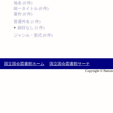
地名 (0 件)
統一タイトル (0 件)
著作 (0 件)
普通件名 (1 件)
細目なし (1 件)
ジャンル・形式 (0 件)
国立国会図書館ホーム
国立国会図書館サーチ
Copyright © Nationa