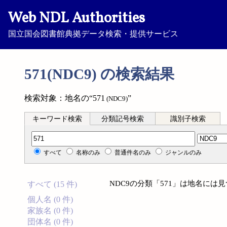
Web NDL Authorities
国立国会図書館典拠データ検索・提供サービス
571(NDC9) の検索結果
検索対象：地名の“571
”
(NDC9)
キーワード検索
分類記号検索
識別子検索
分類記号検索
すべて
名称のみ
普通件名のみ
ジャンルのみ
NDC9の分類「571」は地名には
すべて (15 件)
個人名 (0 件)
家族名 (0 件)
団体名 (0 件)