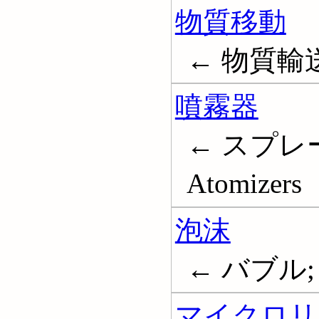
物質移動
← 物質輸送; 
噴霧器
← スプレー
Atomizers
泡沫
← バブル; 気
マイクロリ