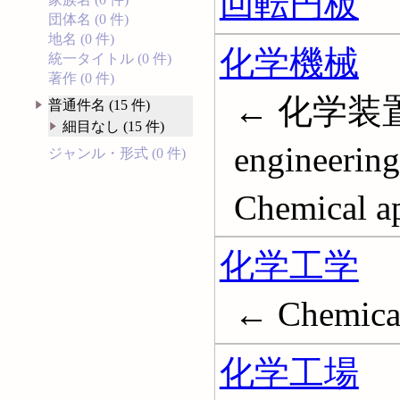
回転円板
団体名 (0 件)
地名 (0 件)
化学機械
統一タイトル (0 件)
著作 (0 件)
← 化学装置;
普通件名 (15 件)
細目なし (15 件)
engineering
ジャンル・形式 (0 件)
Chemical a
化学工学
← Chemical
化学工場