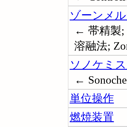
ゾーンメル
← 帯精製;
溶融法; Zone
ソノケミス
← Sonoche
単位操作
燃焼装置