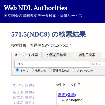
Web NDL Authorities
国立国会図書館典拠データ検索・提供サービス
571.5(NDC9) の検索結果
検索対象：普通件名の“571.5
”
(NDC9)
キーワード検索
分類記号検索
識別子検索
分類記号検索
すべて
名称のみ
普通件名のみ
ジャンルのみ
5件中 1 - 5 件目
すべて (5 件)
個人名 (0 件)
吸収 (化学)
家族名 (0 件)
← Absorption
団体名 (0 件)