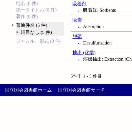
地名 (0 件)
吸着剤
統一タイトル (0 件)
← 吸着媒; Sorbents
著作 (0 件)
吸着
普通件名 (5 件)
← Adsorption
細目なし (5 件)
脱硫
ジャンル・形式 (0 件)
← Desulfurization
抽出 (化学)
← 溶媒抽出; Extraction (Che
5件中 1 - 5 件目
国立国会図書館ホーム
国立国会図書館サーチ