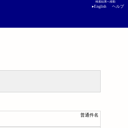
検索結果へ移動
▸
English
ヘルプ
普通件名