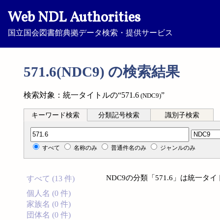
Web NDL Authorities
国立国会図書館典拠データ検索・提供サービス
571.6(NDC9) の検索結果
検索対象：統一タイトルの“571.6
”
(NDC9)
キーワード検索
分類記号検索
識別子検索
分類記号検索
すべて
名称のみ
普通件名のみ
ジャンルのみ
NDC9の分類「571.6」は統一
すべて (13 件)
個人名 (0 件)
家族名 (0 件)
団体名 (0 件)