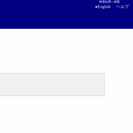
検索結果へ移動
▸
English
ヘルプ