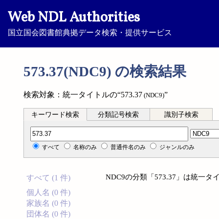
Web NDL Authorities
国立国会図書館典拠データ検索・提供サービス
573.37(NDC9) の検索結果
検索対象：統一タイトルの“573.37
”
(NDC9)
キーワード検索
分類記号検索
識別子検索
分類記号検索
すべて
名称のみ
普通件名のみ
ジャンルのみ
NDC9の分類「573.37」は統
すべて (1 件)
個人名 (0 件)
家族名 (0 件)
団体名 (0 件)