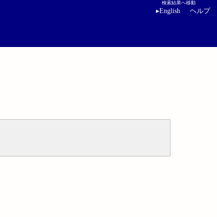
検索結果へ移動
▸
English
ヘルプ