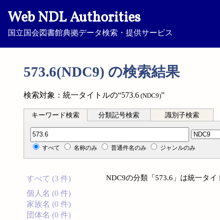
Web NDL Authorities
国立国会図書館典拠データ検索・提供サービス
573.6(NDC9) の検索結果
検索対象：統一タイトルの“573.6
”
(NDC9)
キーワード検索
分類記号検索
識別子検索
分類記号検索
すべて
名称のみ
普通件名のみ
ジャンルのみ
NDC9の分類「573.6」は統一
すべて (3 件)
個人名 (0 件)
家族名 (0 件)
団体名 (0 件)