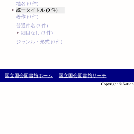
地名 (0 件)
統一タイトル (0 件)
著作 (0 件)
普通件名 (3 件)
細目なし (3 件)
ジャンル・形式 (0 件)
国立国会図書館ホーム
国立国会図書館サーチ
Copyright © Nationa