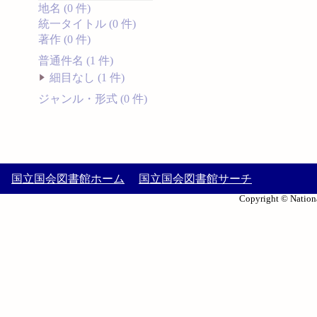
地名 (0 件)
統一タイトル (0 件)
著作 (0 件)
普通件名 (1 件)
細目なし (1 件)
ジャンル・形式 (0 件)
国立国会図書館ホーム
国立国会図書館サーチ
Copyright © Nationa