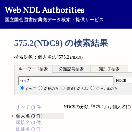
Web NDL Authorities
国立国会図書館典拠データ検索・提供サービス
575.2(NDC9) の検索結果
検索対象：個人名の“575.2
”
(NDC9)
キーワード検索
分類記号検索
識別子検索
分類記号検索
すべて
名称のみ
普通件名のみ
ジャンルのみ
NDC9の分類「575.2」は個人
すべて (3 件)
個人名 (0 件)
家族名 (0 件)
団体名 (0 件)