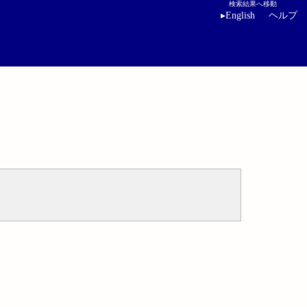
検索結果へ移動
▸
English
ヘルプ