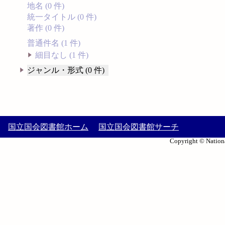
地名 (0 件)
統一タイトル (0 件)
著作 (0 件)
普通件名 (1 件)
細目なし (1 件)
ジャンル・形式 (0 件)
国立国会図書館ホーム
国立国会図書館サーチ
Copyright © Nationa