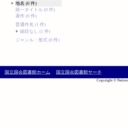
地名 (0 件)
統一タイトル (0 件)
著作 (0 件)
普通件名 (1 件)
細目なし (1 件)
ジャンル・形式 (0 件)
国立国会図書館ホーム
国立国会図書館サーチ
Copyright © Nationa