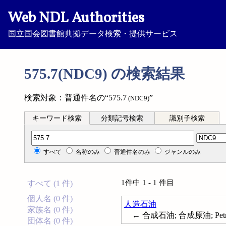
Web NDL Authorities
国立国会図書館典拠データ検索・提供サービス
575.7(NDC9) の検索結果
検索対象：普通件名の“575.7
”
(NDC9)
キーワード検索
分類記号検索
識別子検索
分類記号検索
すべて
名称のみ
普通件名のみ
ジャンルのみ
1件中 1 - 1 件目
すべて (1 件)
個人名 (0 件)
人造石油
家族名 (0 件)
← 合成石油; 合成原油; Petrole
団体名 (0 件)