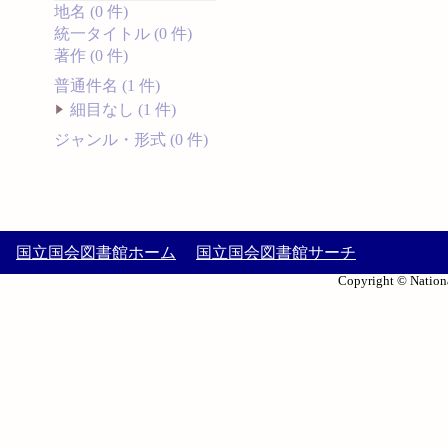
地名 (0 件)
統一タイトル (0 件)
著作 (0 件)
普通件名 (1 件)
細目なし (1 件)
ジャンル・形式 (0 件)
国立国会図書館ホーム
国立国会図書館サーチ
Copyright © Nationa