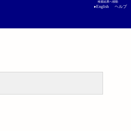
検索結果へ移動
▸
English
ヘルプ