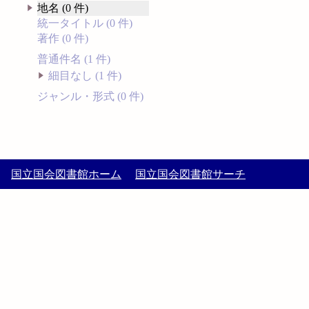
地名 (0 件)
統一タイトル (0 件)
著作 (0 件)
普通件名 (1 件)
細目なし (1 件)
ジャンル・形式 (0 件)
国立国会図書館ホーム
国立国会図書館サーチ