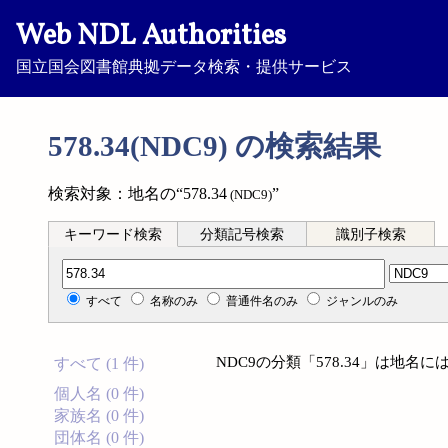
Web NDL Authorities
国立国会図書館典拠データ検索・提供サービス
578.34(NDC9) の検索結果
検索対象：地名の“578.34
”
(NDC9)
キーワード検索
分類記号検索
識別子検索
分類記号検索
すべて
名称のみ
普通件名のみ
ジャンルのみ
NDC9の分類「578.34」は地
すべて (1 件)
個人名 (0 件)
家族名 (0 件)
団体名 (0 件)