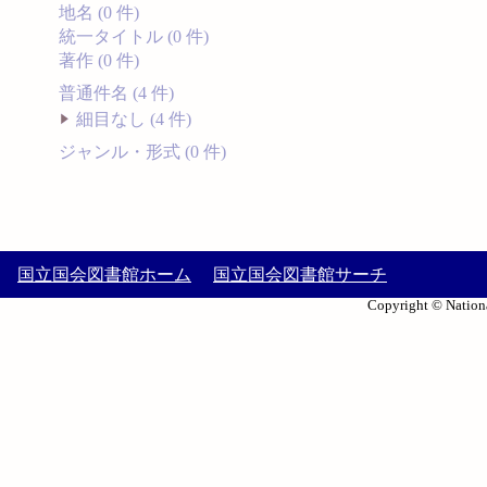
地名 (0 件)
統一タイトル (0 件)
著作 (0 件)
普通件名 (4 件)
細目なし (4 件)
ジャンル・形式 (0 件)
国立国会図書館ホーム
国立国会図書館サーチ
Copyright © Nationa