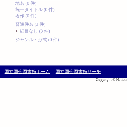
地名 (0 件)
統一タイトル (0 件)
著作 (0 件)
普通件名 (3 件)
細目なし (3 件)
ジャンル・形式 (0 件)
国立国会図書館ホーム
国立国会図書館サーチ
Copyright © Nationa