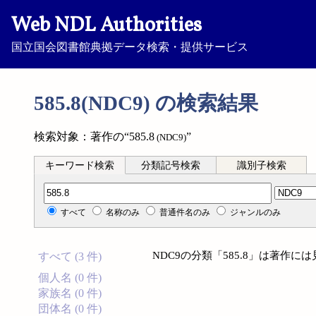
Web NDL Authorities
国立国会図書館典拠データ検索・提供サービス
585.8(NDC9) の検索結果
検索対象：著作の“585.8
”
(NDC9)
キーワード検索
分類記号検索
識別子検索
分類記号検索
すべて
名称のみ
普通件名のみ
ジャンルのみ
NDC9の分類「585.8」は著作
すべて (3 件)
個人名 (0 件)
家族名 (0 件)
団体名 (0 件)