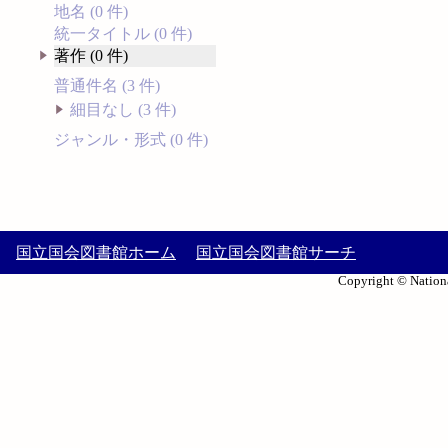
地名 (0 件)
統一タイトル (0 件)
著作 (0 件)
普通件名 (3 件)
細目なし (3 件)
ジャンル・形式 (0 件)
国立国会図書館ホーム
国立国会図書館サーチ
Copyright © Nationa