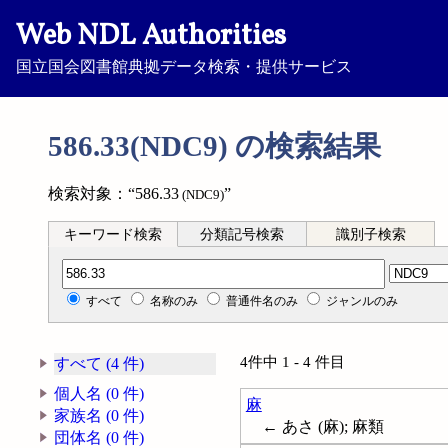
Web NDL Authorities
国立国会図書館典拠データ検索・提供サービス
586.33(NDC9) の検索結果
検索対象：“586.33
”
(NDC9)
キーワード検索
分類記号検索
識別子検索
分類記号検索
すべて
名称のみ
普通件名のみ
ジャンルのみ
4件中 1 - 4 件目
すべて (4 件)
個人名 (0 件)
麻
家族名 (0 件)
← あさ (麻); 麻類
団体名 (0 件)