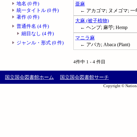
地名 (0 件)
亜麻
統一タイトル (0 件)
← アカゴマ; ヌメゴマ; 一年
著作 (0 件)
大麻 (被子植物)
普通件名 (4 件)
← ヘンプ; 麻苧; Hemp
細目なし (4 件)
マニラ麻
ジャンル・形式 (0 件)
← アバカ; Abaca (Plant)
4件中 1 - 4 件目
国立国会図書館ホーム
国立国会図書館サーチ
Copyright © Nationa