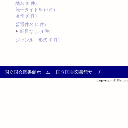
地名 (0 件)
統一タイトル (0 件)
著作 (0 件)
普通件名 (4 件)
細目なし (4 件)
ジャンル・形式 (0 件)
国立国会図書館ホーム
国立国会図書館サーチ
Copyright © Nationa