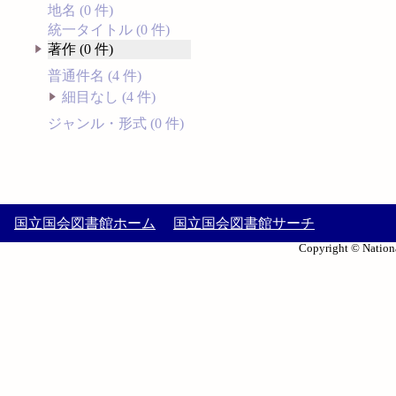
地名 (0 件)
統一タイトル (0 件)
著作 (0 件)
普通件名 (4 件)
細目なし (4 件)
ジャンル・形式 (0 件)
国立国会図書館ホーム
国立国会図書館サーチ
Copyright © Nationa