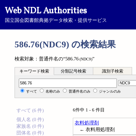
Web NDL Authorities
国立国会図書館典拠データ検索・提供サービス
586.76(NDC9) の検索結果
検索対象：普通件名の“586.76
”
(NDC9)
キーワード検索
分類記号検索
識別子検索
分類記号検索
すべて
名称のみ
普通件名のみ
ジャンルのみ
6件中 1 - 6 件目
すべて (6 件)
個人名 (0 件)
衣料処理剤
家族名 (0 件)
← 衣料用処理剤
団体名 (0 件)