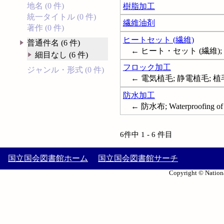
地名 (0 件)
樹脂加工
統一タイトル (0 件)
繊維油剤
著作 (0 件)
ヒートセット (繊維)
普通件名 (6 件)
← ヒート・セット (繊維)
細目なし (6 件)
フロック加工
ジャンル・形式 (0 件)
← 電気植毛; 静電植毛; 植毛加工; F
防水加工
← 防水布; Waterproofing of f
6件中 1 - 6 件目
国立国会図書館ホーム
国立国会図書館サーチ
Copyright © Nationa