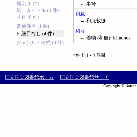
地名 (0 件)
← 半衿
統一タイトル (0 件)
和裁
著作 (0 件)
← 和服裁縫
普通件名 (4 件)
和服
細目なし (4 件)
← 着物 (和服); Kimonos
ジャンル・形式 (0 件)
4件中 1 - 4 件目
国立国会図書館ホーム
国立国会図書館サーチ
Copyright © Nationa