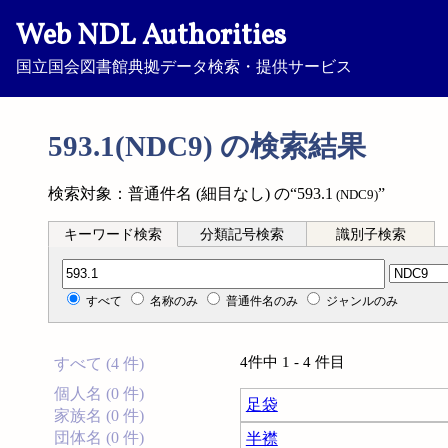
Web NDL Authorities
国立国会図書館典拠データ検索・提供サービス
593.1(NDC9) の検索結果
検索対象：普通件名 (細目なし) の“593.1
”
(NDC9)
キーワード検索
分類記号検索
識別子検索
分類記号検索
すべて
名称のみ
普通件名のみ
ジャンルのみ
4件中 1 - 4 件目
すべて (4 件)
個人名 (0 件)
足袋
家族名 (0 件)
団体名 (0 件)
半襟