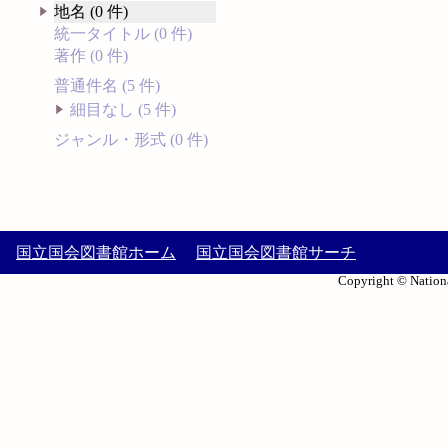
地名 (0 件)
統一タイトル (0 件)
著作 (0 件)
普通件名 (5 件)
細目なし (5 件)
ジャンル・形式 (0 件)
国立国会図書館ホーム
国立国会図書館サーチ
Copyright © Nationa