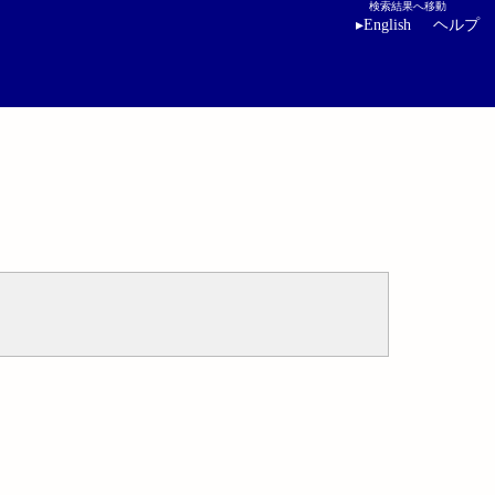
検索結果へ移動
▸
English
ヘルプ