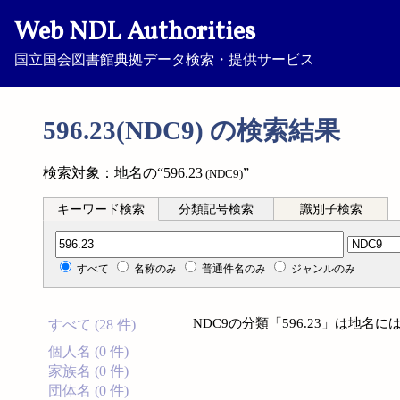
Web NDL Authorities
国立国会図書館典拠データ検索・提供サービス
596.23(NDC9) の検索結果
検索対象：地名の“596.23
”
(NDC9)
キーワード検索
分類記号検索
識別子検索
分類記号検索
すべて
名称のみ
普通件名のみ
ジャンルのみ
NDC9の分類「596.23」は地
すべて (28 件)
個人名 (0 件)
家族名 (0 件)
団体名 (0 件)