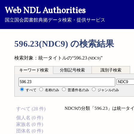
Web NDL Authorities
国立国会図書館典拠データ検索・提供サービス
596.23(NDC9) の検索結果
検索対象：統一タイトルの“596.23
”
(NDC9)
キーワード検索
分類記号検索
識別子検索
分類記号検索
すべて
名称のみ
普通件名のみ
ジャンルのみ
NDC9の分類「596.23」は統
すべて (28 件)
個人名 (0 件)
家族名 (0 件)
団体名 (0 件)