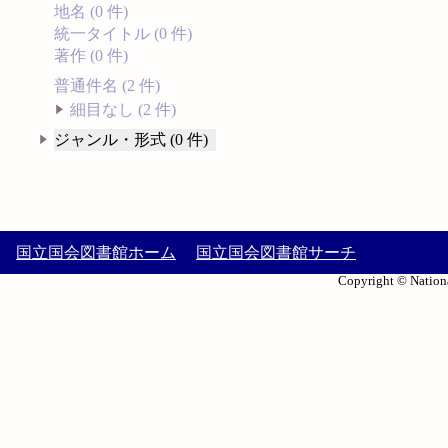
地名 (0 件)
統一タイトル (0 件)
著作 (0 件)
普通件名 (2 件)
細目なし (2 件)
ジャンル・形式 (0 件)
国立国会図書館ホーム
国立国会図書館サーチ
Copyright © Nationa