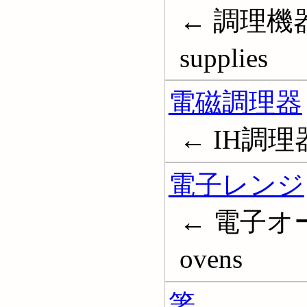
← 調理機器; 
supplies
電磁調理器
← IH調理
電子レンジ
← 電子オー
ovens
箸