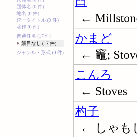
臼
団体名 (0 件)
地名 (0 件)
← Millston
統一タイトル (0 件)
著作 (0 件)
かまど
普通件名 (17 件)
細目なし (17 件)
← 竈; Stov
ジャンル・形式 (0 件)
こんろ
← Stoves
杓子
← しゃも