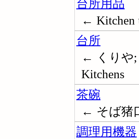
台所用品
← Kitchen u
台所
← くりや;
Kitchens
茶碗
← そば猪口; 
調理用機器