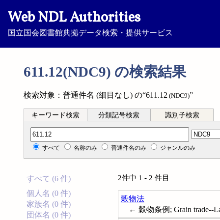
Web NDL Authorities
国立国会図書館典拠データ検索・提供サービス
611.12(NDC9) の検索結果
検索対象：普通件名 (細目なし) の“611.12
”
(NDC9)
キーワード検索
分類記号検索
識別子検索
分類記号検索
すべて
名称のみ
普通件名のみ
ジャンルのみ
2件中 1 - 2 件目
すべて (6 件)
個人名 (0 件)
穀物法
家族名 (0 件)
← 穀物条例; Grain trade--Law 
団体名 (0 件)