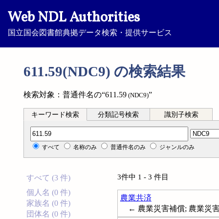
Web NDL Authorities
国立国会図書館典拠データ検索・提供サービス
611.59(NDC9) の検索結果
検索対象：普通件名の“611.59
”
(NDC9)
キーワード検索
分類記号検索
識別子検索
分類記号検索
すべて
名称のみ
普通件名のみ
ジャンルのみ
3件中 1 - 3 件目
すべて (3 件)
個人名 (0 件)
農業共済
家族名 (0 件)
← 農業災害補償; 農業災
団体名 (0 件)