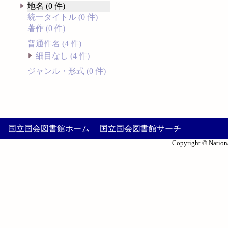
地名 (0 件)
統一タイトル (0 件)
著作 (0 件)
普通件名 (4 件)
細目なし (4 件)
ジャンル・形式 (0 件)
国立国会図書館ホーム
国立国会図書館サーチ
Copyright © Nationa