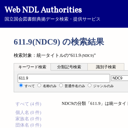
Web NDL Authorities
国立国会図書館典拠データ検索・提供サービス
611.9(NDC9) の検索結果
検索対象：統一タイトルの“611.9
”
(NDC9)
キーワード検索
分類記号検索
識別子検索
分類記号検索
すべて
名称のみ
普通件名のみ
ジャンルのみ
NDC9の分類「611.9」は統一
すべて (4 件)
個人名 (0 件)
家族名 (0 件)
団体名 (0 件)