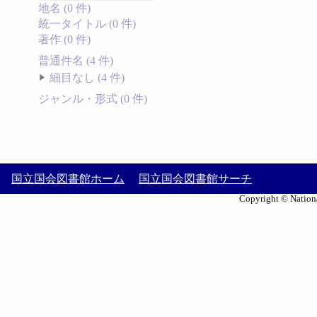
地名 (0 件)
統一タイトル (0 件)
著作 (0 件)
普通件名 (4 件)
細目なし (4 件)
ジャンル・形式 (0 件)
国立国会図書館ホーム
国立国会図書館サーチ
Copyright © Nationa