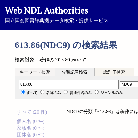
Web NDL Authorities
国立国会図書館典拠データ検索・提供サービス
613.86(NDC9) の検索結果
検索対象：著作の“613.86
”
(NDC9)
キーワード検索
分類記号検索
識別子検索
分類記号検索
すべて
名称のみ
普通件名のみ
ジャンルのみ
NDC9の分類「613.86」は著
すべて (20 件)
個人名 (0 件)
家族名 (0 件)
団体名 (0 件)