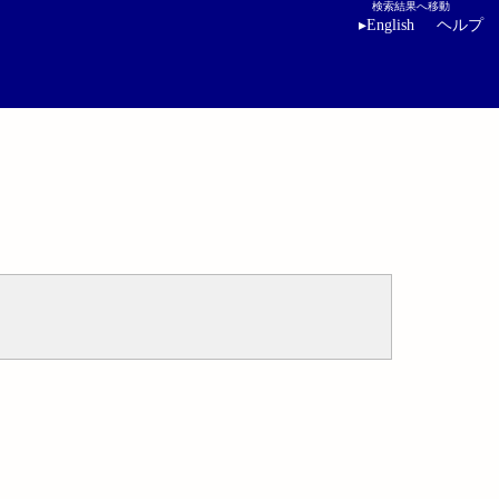
検索結果へ移動
▸
English
ヘルプ