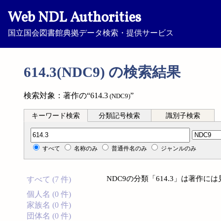
Web NDL Authorities
国立国会図書館典拠データ検索・提供サービス
614.3(NDC9) の検索結果
検索対象：著作の“614.3
”
(NDC9)
キーワード検索
分類記号検索
識別子検索
分類記号検索
すべて
名称のみ
普通件名のみ
ジャンルのみ
NDC9の分類「614.3」は著作
すべて (7 件)
個人名 (0 件)
家族名 (0 件)
団体名 (0 件)