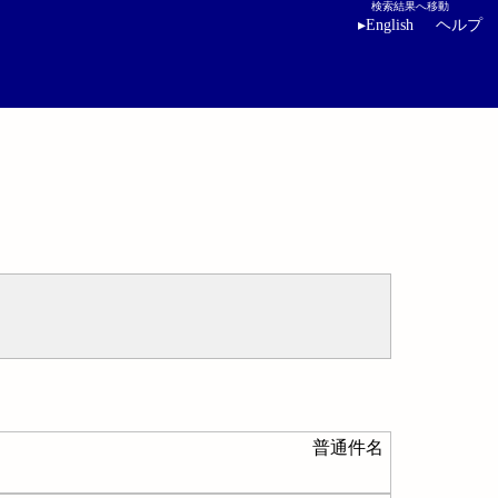
検索結果へ移動
▸
English
ヘルプ
普通件名