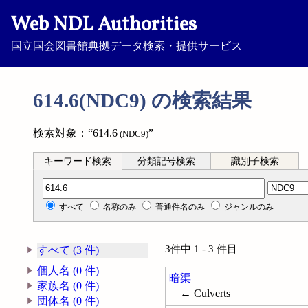
Web NDL Authorities
国立国会図書館典拠データ検索・提供サービス
614.6(NDC9) の検索結果
検索対象：“614.6
”
(NDC9)
キーワード検索
分類記号検索
識別子検索
分類記号検索
すべて
名称のみ
普通件名のみ
ジャンルのみ
3件中 1 - 3 件目
すべて (3 件)
個人名 (0 件)
暗渠
家族名 (0 件)
← Culverts
団体名 (0 件)