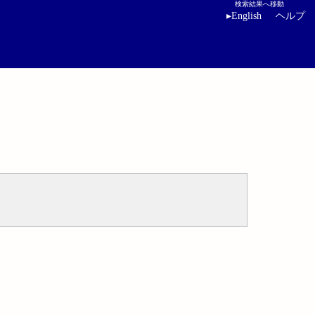
検索結果へ移動
▸
English
ヘルプ