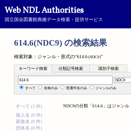
Web NDL Authorities
国立国会図書館典拠データ検索・提供サービス
614.6(NDC9) の検索結果
検索対象：ジャンル・形式の“614.6
”
(NDC9)
キーワード検索
分類記号検索
識別子検索
分類記号検索
すべて
名称のみ
普通件名のみ
ジャンルのみ
NDC9の分類「614.6」はジャ
すべて (3 件)
個人名 (0 件)
家族名 (0 件)
団体名 (0 件)